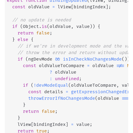
export
function
bindingUpdated
(
lView
,
 bindingIn
const
 oldValue 
=
 lView
[
bindingIndex
]
;
// no update is needed
if
(
Object
.
is
(
oldValue
,
 value
)
)
{
return
false
;
}
else
{
// if we're in development mode and the val
// throw the error and return without updat
if
(
ngDevMode 
&&
isInCheckNoChangesMode
(
)
)
const
 oldValueToCompare 
=
 oldValue 
!==
NO
?
 oldValue

:
undefined
;
if
(
!
devModeEqual
(
oldValueToCompare
,
 valu
const
 details 
=
getExpressionChangedErr
throwErrorIfNoChangesMode
(
oldValue 
===
}
return
false
;
}
    lView
[
bindingIndex
]
=
 value
;
return
true
;