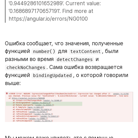
‘0.9449286101652989’. Current value: 
‘0.1686897170657191’. Find more at 
https://angular.io/errors/NG0100
Ошибка сообщает, что значения, полученные 
функцией 
 для 
, были 
number()
textContent
разными во время 
 и 
detectChanges
. Сама ошибка возвращается 
checkNoChanges
функцией 
, о которой говорили 
bindingUpdated
выше:
Мы можем даже увидеть это с помощью 