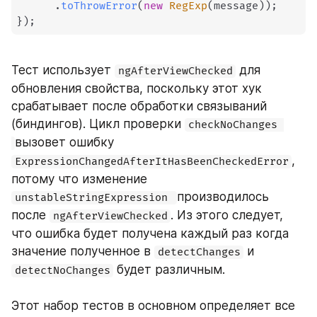
.
toThrowError
(
new
RegExp
(
message
)
)
;
}
)
;
Тест использует 
 для 
ngAfterViewChecked
обновления свойства, поскольку этот хук 
срабатывает после обработки связываний 
(биндингов). Цикл проверки 
checkNoChanges 
вызовет ошибку 
, 
ExpressionChangedAfterItHasBeenCheckedError
потому что изменение  
производилось 
unstableStringExpression 
после 
. Из этого следует, 
ngAfterViewChecked
что ошибка будет получена каждый раз когда 
значение полученное в 
 и 
detectChanges
 будет различным. 
detectNoChanges
Этот набор тестов в основном определяет все 