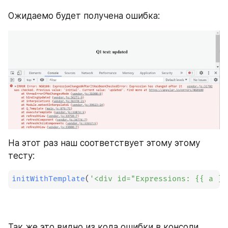
Ожидаемо будет получена ошибка:
На этот раз наш соответствует этому этому 
тесту:
initWithTemplate
(
'<div id="Expressions: {{ a }}
Так же это видно из кода ошибки в консоли 