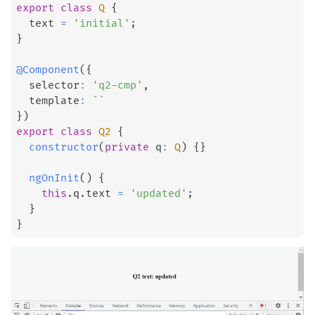
export
class
Q
{
  text 
=
'initial'
;
}
@
Component
(
{
  selector
:
'q2-cmp'
,
  template
:
`
`
}
)
export
class
Q2
{
constructor
(
private
 q
:
Q
)
{
}
ngOnInit
(
)
{
this
.
q
.
text 
=
'updated'
;
}
}