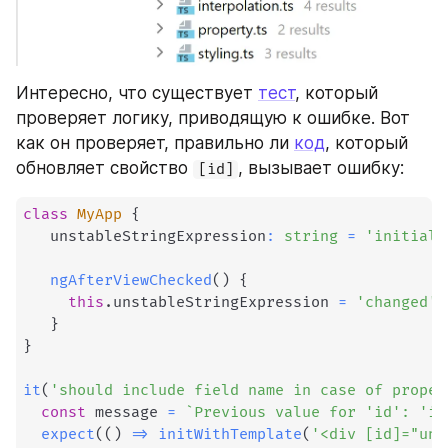
Интересно, что существует 
тест
, который 
проверяет логику, приводящую к ошибке. Вот 
как он проверяет, правильно ли 
код
, который 
обновляет свойство 
, вызывает ошибку:
[id]
class
MyApp
{
   unstableStringExpression
:
string
=
'initial'
ngAfterViewChecked
(
)
{
this
.
unstableStringExpression 
=
'changed'
;
}
}
it
(
'should include field name in case of proper
const
 message 
=
`
Previous value for 'id': 'in
expect
(
(
)
=>
initWithTemplate
(
'<div [id]="uns