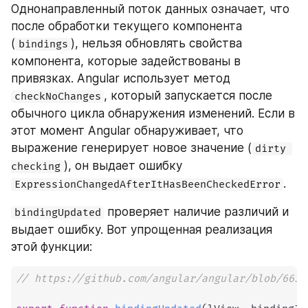
Однонаправленный поток данных означает, что 
после обработки текущего компонента 
(
), нельзя обновлять свойства 
bindings
компонента, которые задействованы в 
привязках. Angular использует метод 
, который запускается после 
checkNoChanges
обычного цикла обнаружения изменений. Если в 
этот момент Angular обнаруживает, что 
выражение генерирует новое значение (
dirty 
), он выдает ошибку 
checking
.
ExpressionChangedAfterItHasBeenCheckedError
 проверяет наличие различий и 
bindingUpdated
выдает ошибку. Вот упрощенная реализация 
этой функции:
// https://github.com/angular/angular/blob/663d