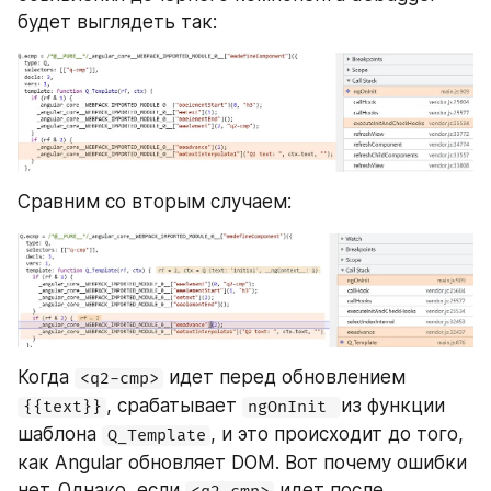
будет выглядеть так:
Сравним со вторым случаем:
Когда 
 идет перед обновлением 
<q2-cmp>
, срабатывает 
из функции 
{{text}}
ngOnInit 
шаблона 
, и это происходит до того, 
Q_Template
как Angular обновляет DOM. Вот почему ошибки 
нет. Однако, если 
 идет после 