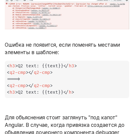
Ошибка не появится, если поменять местами 
элементы в шаблоне:
<
h3
>
Q2 text: {{text}}
</
h3
>
<
q2-cmp
>
</
q2-cmp
>
<
q2-cmp
>
</
q2-cmp
>
<
h3
>
Q2 text: {{text}}
</
h
>
Для объяснения стоит заглянуть "под капот" 
Angular. В случае, когда привязка создается до 
объявления дочернего компонента debugger 