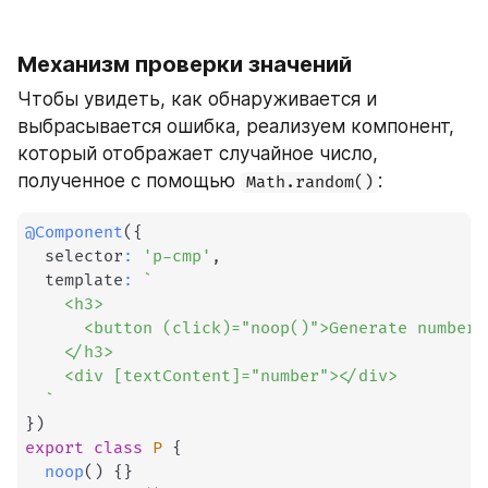
Механизм проверки значений
Чтобы увидеть, как обнаруживается и 
выбрасывается ошибка, реализуем компонент, 
который отображает случайное число, 
полученное с помощью 
:
Math.random()
@
Component
(
{
  selector
:
'p-cmp'
,
  template
:
`
    <h3>

      <button (click)="noop()">Generate number</
    </h3>

    <div [textContent]="number"></div>

`
}
)
export
class
P
{
noop
(
)
{
}