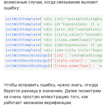
возможные случаи, когда связывание вызовет 
ошибку:
initWithTemplate
(
'<div [id]="unstableStringExpr
initWithTemplate
(
'<div id="Expressions: {{ a }}
initWithTemplate
(
'<div [attr.id]="unstableStrin
initWithTemplate
(
'<div [style.color]="unstableC
initWithTemplate
(
'<div [class.someClass]="unsta
initWithTemplate
(
'<div i18n>Expression: {{ unst
initWithTemplate
(
'<div i18n-title title="Expres
initWithHostBindings
(
{
'[id]'
:
'unstableStringEx
initWithHostBindings
(
{
'[style.color]'
:
'unstabl
initWithHostBindings
(
{
'[class.someClass]'
:
'uns
Чтобы исправить ошибку, нужно знать, откуда 
берется разница в значениях. Далее посмотрим 
на очень простую иллюстрацию того, как 
работает механизм верификации.