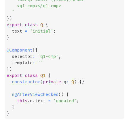
    <q1-cmp></q1-cmp>

`
}
)
export
class
Q
{
  text 
=
'initial'
;
}
@
Component
(
{
  selector
:
'q1-cmp'
,
  template
:
`
`
}
)
export
class
Q1
{
constructor
(
private
 q
:
Q
)
{
}
ngAfterViewChecked
(
)
{
this
.
q
.
text 
=
'updated'
;
}
}