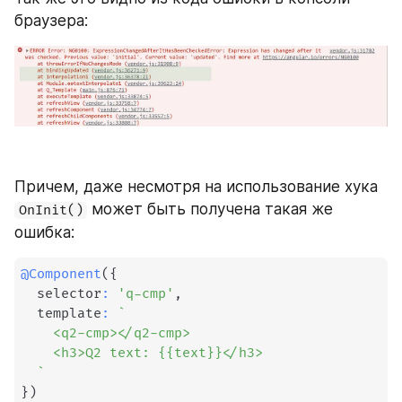
браузера:
Причем, даже несмотря на использование хука 
 может быть получена такая же 
OnInit()
ошибка:
@
Component
(
{
  selector
:
'q-cmp'
,
  template
:
`
    <q2-cmp></q2-cmp>

    <h3>Q2 text: {{text}}</h3>

`
}
)