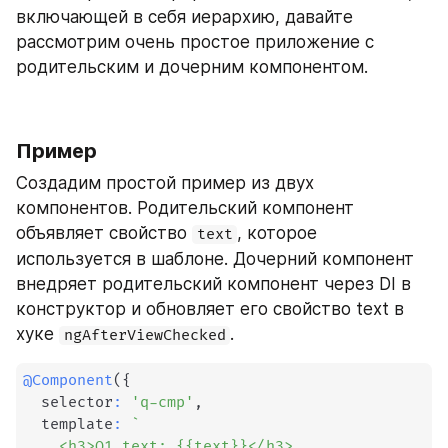
включающей в себя иерархию, давайте 
рассмотрим очень простое приложение с 
родительским и дочерним компонентом.
Пример
Создадим простой пример из двух 
компонентов. Родительский компонент 
объявляет свойство 
, которое 
text
используется в шаблоне. Дочерний компонент 
внедряет родительский компонент через DI в 
конструктор и обновляет его свойство text в 
хуке 
. 
ngAfterViewChecked
@
Component
(
{
  selector
:
'q-cmp'
,
  template
:
`
    <h3>Q1 text: {{text}}</h3>
