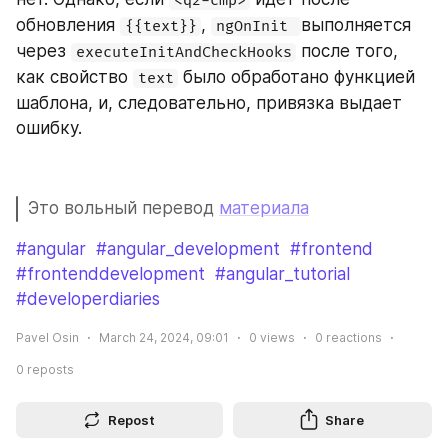
<q2-cmp>
обновления 
, 
выполняется 
{{text}}
ngOnInit 
через 
 после того, 
executeInitAndCheckHooks
как свойство 
 было обработано функцией 
text
шаблона, и, следовательно, привязка выдает 
ошибку.
Это вольный перевод 
материала
#angular
#angular_development
#frontend
#frontenddevelopment
#angular_tutorial
#developerdiaries
Pavel Osin
March 24, 2024, 09:01
0
views
0
reactions
0
reposts
Repost
Share