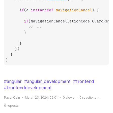
if
(
e 
instanceof
NavigationCancel
)
{
if
(
NavigationCancellationCode
.
GuardReje
// ...
}
}
}
)
}
}
#angular
#angular_development
#frontend
#frontenddevelopment
Pavel Osin
March 23, 2024, 09:01
0
views
0
reactions
0
reposts