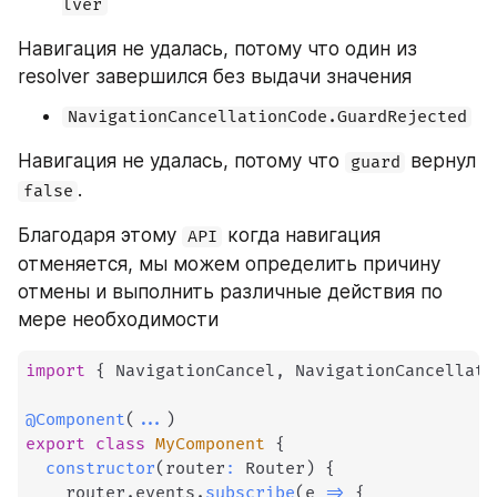
lver
Навигация не удалась, потому что один из 
resolver завершился без выдачи значения
NavigationCancellationCode.GuardRejected
Навигация не удалась, потому что 
 вернул 
guard
.
false
Благодаря этому 
 когда навигация 
API
отменяется, мы можем определить причину 
отмены и выполнить различные действия по 
мере необходимости
import
{
 NavigationCancel
,
 NavigationCancellati
@
Component
(
...
)
export
class
MyComponent
{
constructor
(
router
:
 Router
)
{
    router
.
events
.
subscribe
(
e 
=>
{