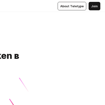
About Teletype
Join
en в