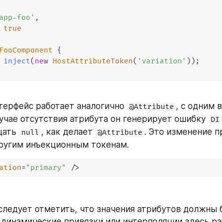
app-foo'
,
true
FooComponent
{
inject
(
new
HostAttributeToken
(
'variation'
)
)
;
терфейс работает аналогично 
, с одним 
@Attribute
лучае отсутствия атрибута он генерирует ошибку 
DI
ать 
, как делает 
. Это изменение п
null
@Attribute
ругим инъекционным токенам.
ation
=
"
primary
"
/>
следует отметить, что значения атрибутов должны 
 динамические привязки или интерполяции здесь раб