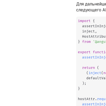
Для дальнейше
следующего AP
import
{
  assertInInj
  inject
,
  HostAttribu
}
from
'@angu
export
functi
assertInInj
return
(
(
inject
(
n
    defaultVal
)
;
}
hostAttr
.
requ
assertInInj