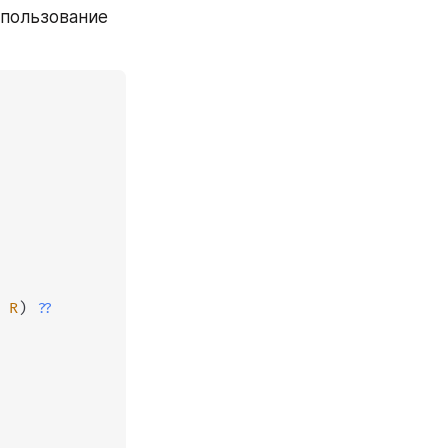
пользование 
s
R
)
??