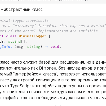
 - абстрактный класс
nimal-logger.service.ts
 as a "narrowing" interface that exposes a minima
ers of the actual implementation are invisible
ct
class
MinimalLogger
{
gs
:
string
[
]
;
gInfo
:
(
msg
:
string
)
=>
void
;
ласс часто служит базой для расширения, но в данно
исключительно как DI токен, без наследников в прил
аемый "интерфейсом класса", позволяет использоват
асс для строгой типизации и в то же время как токе
о что TypeScript интерфейсы недоступны во время в
ует снижению связности между классом и его потре
нтерфейс только необходимыми для вызова членами