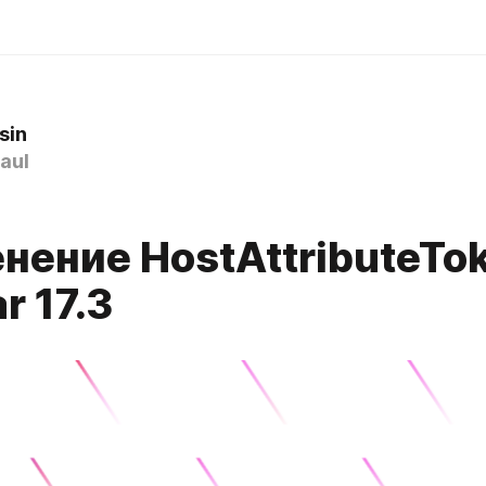
sin
aul
нение HostAttributeTok
r 17.3