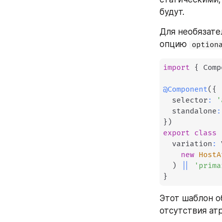
будут.
Для необязате
опцию 
option
import
{
 Comp
@
Component
(
{
  selector
:
'
  standalone
:
}
)
export
class
  variation
:
 
new
HostA
)
||
'prima
}
Этот шаблон о
отсутствия ат