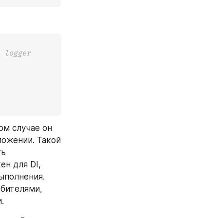
l logger
м случае он 
ожении. Такой 
ь 
н для DI, 
ыполнения. 
бителями, 
.