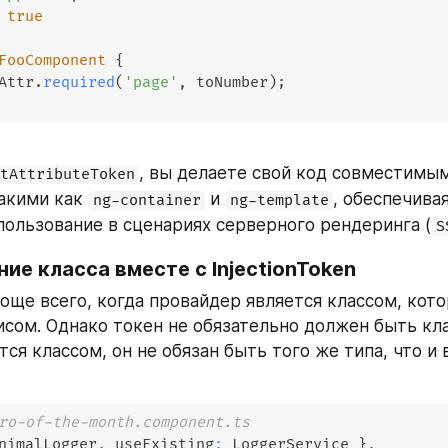
true
FooComponent
{
Attr
.
required
(
'page'
,
 toNumber
)
;
, вы делаете свой код совместимым 
tAttributeToken
акими как 
 и 
, обеспечивая
ng-container
ng-template
пользование в сценариях серверного рендеринга (
S
ие класса вместе с InjectionToken
роще всего, когда провайдер является классом, кот
исом. Однако токен не обязательно должен быть кла
тся классом, он не обязан быть того же типа, что и
ro-of-the-month.component.ts
nimalLogger
,
 useExisting
:
 LoggerService 
}
,