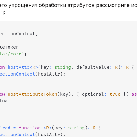
го упрощения обработки атрибутов рассмотрите ис
I:
ectionContext
,
teToken
,
lar/core'
;
on
hostAttr
<
R
>
(
key
:
string
,
 defaultValue
:
R
)
:
R
{
ectionContext
(
hostAttr
)
;
ew
HostAttributeToken
(
key
)
,
{
 optional
:
true
}
)
a
ue

ired
=
function
<
R
>
(
key
:
string
)
:
R
{
ectionContext
(
hostAttr
)
;