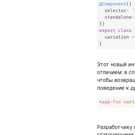
@
Component
(
{
  selector
:
'
  standalone
:
}
)
export
class
  variation 
=
}
Этот новый ин
отличием: в с
чтобы возвращ
поведение к д
<
app-foo
vari
Разработчику 
статическими;