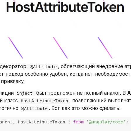
 декоратор
, облегчающий внедрение атр
 @Attribute
от подход особенно удобен, когда нет необходимост
 привязку.
нкции 
был предложен не полный аналог. В 
A
inject 
й класс 
, позволяющий выполнят
HostAttributeToken
логично 
. Вот как это можно сделать:
@Attribute
onent
,
 HostAttributeToken 
}
from
'@angular/core'
;