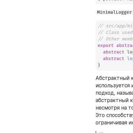
MinimalLogger
// src/app/mi
// Class used
// Other memb
export
abstra
abstract
 lo
abstract
lo
}
Абстрактный к
используется 
подход, назыв
абстрактный кл
несмотря на т
Это способств
ограничивая и