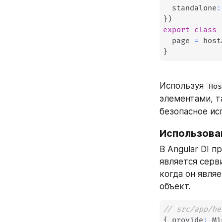
  standalone
:
}
)
export
class
  page 
=
 host
}
Используя 
Hos
элементами, т
безопасное ис
Использован
В Angular DI п
является серв
когда он являе
объект. 
// src/app/he
{
 provide
:
 Mi