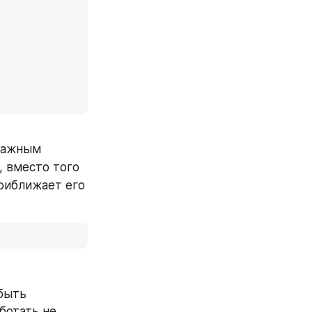
важным 
, вместо того 
риближает его 
быть 
отать не 