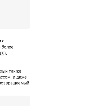
с 
 более 
).
SR
орый также 
ссом, и даже 
 возвращаемый 