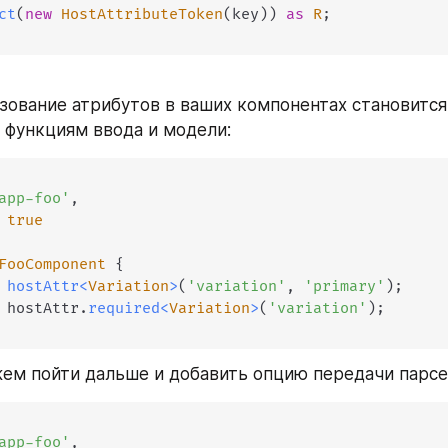
ct
(
new
HostAttributeToken
(
key
)
)
as
R
;
зование атрибутов в ваших компонентах становится
 функциям ввода и модели:
app-foo'
,
true
FooComponent
{
hostAttr
<
Variation
>
(
'variation'
,
'primary'
)
;
 hostAttr
.
required
<
Variation
>
(
'variation'
)
;
м пойти дальше и добавить опцию передачи парсе
app-foo'
,