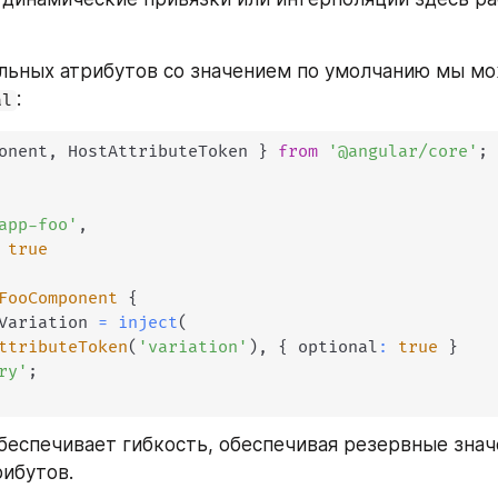
льных атрибутов со значением по умолчанию мы мо
:
al
onent
,
 HostAttributeToken 
}
from
'@angular/core'
;
app-foo'
,
true
FooComponent
{
Variation 
=
inject
(
ttributeToken
(
'variation'
)
,
{
 optional
:
true
}
ry'
;
беспечивает гибкость, обеспечивая резервные значе
рибутов.