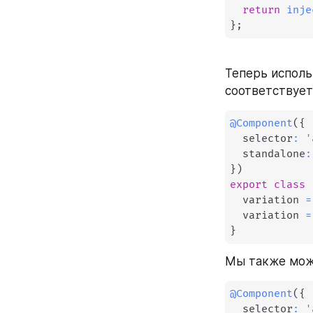
return
inje
}
;
Теперь исполь
соответствует
@
Component
(
{
  selector
:
'
  standalone
:
}
)
export
class
  variation 
=
  variation 
=
}
Мы также може
@
Component
(
{
  selector
:
'